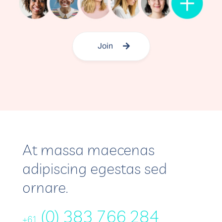
Join
At massa maecenas
adipiscing egestas sed
ornare.
(0) 383 766 284
+61