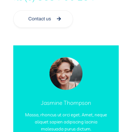
Contact us
Jasmine Thompson
Massa, rhoncus ut orci eget. Amet, neque
aliquet sapien adipiscing lacinia
malesuada purus dictum.